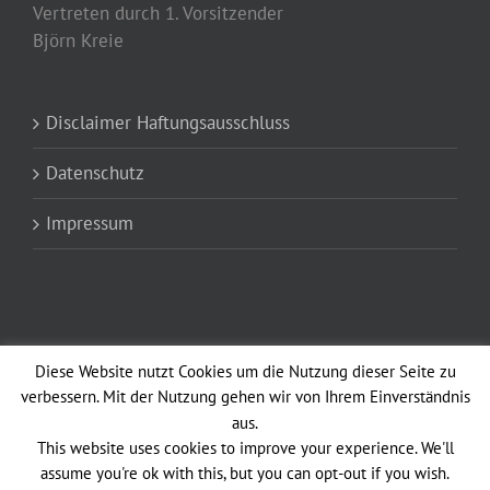
Vertreten durch 1. Vorsitzender
Björn Kreie
Disclaimer Haftungsausschluss
Datenschutz
Impressum
Diese Website nutzt Cookies um die Nutzung dieser Seite zu
verbessern. Mit der Nutzung gehen wir von Ihrem Einverständnis
aus.
Copyright 2012 - 2021 Altstadtfunken Opladen vun 1902 e.V. Avada Theme
This website uses cookies to improve your experience. We'll
| All Rights Reserved | Powered by
WordPress
|
Theme Fusion
assume you're ok with this, but you can opt-out if you wish.