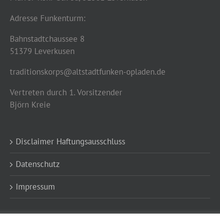
Adresse Funkenturm:
Bahnstadtchaussee 8
51379 Leverkusen
traditionskorps@altstadtfunken-opladen.de
Vertreten durch 1. Vorsitzender
Björn Kreie
Disclaimer Haftungsausschluss
Datenschutz
Impressum