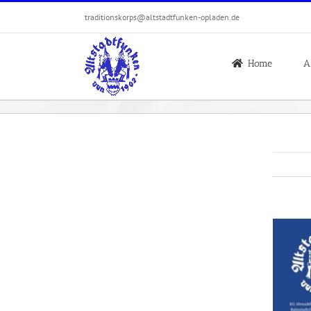
Zum
traditionskorps@altstadtfunken-opladen.de
Inhalt
springen
Home
A
Zeige
grösser
Bild