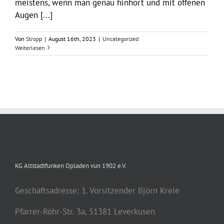
meistens, wenn man genau hinhört und mit offenen
Augen [...]
Von
Stropp
|
August 16th, 2023
|
Uncategorized
Weiterlesen
KG Altstadtfunken Opladen vun 1902 e.V.
Geschäftsadresse: 1. Vorsitzender Björn Kreie
Pfarrer-Röhr-Str. 3a, 51381 Leverkusen