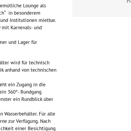
F
Mieten Sie den Funk
emütliche Lounge als
ch“ in besonderem
und Institutionen mietbar.
 mit Karnevals- und
mer und Lager für
lter wird für technisch
ik anhand von technischen
eht ein Zugang in die
 ein 360°- Rundgang
nster ein Rundblick über
n Wasserbehälter. Für alle
rne zur Verfügung. Nach
ichkeit einer Besichtigung