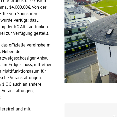
n die Grundstückskosten-
hmal 14.000,00€. Von der
ilfe von Sponsoren
wurde verfügt: das „
ng der KG Altstadtfunken
ei zur Verfügung gestellt.
das offizielle Vereinsheim
.. Neben der
n zweigeschossiger Anbau
. Im Erdgeschoss, mit einer
n Multifunktionsraum für
ische Veranstaltungen.
 1.OG auch an andere
r Veranstaltungen,
.
ierefrei und mit