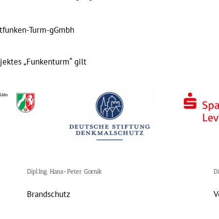
adtfunken-Turm-gGmbh
ektes „Funkenturm“ gilt
Dipl.Ing. Hans-Peter Gornik
Di
Brandschutz
V