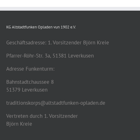
KG Altstadtfunken Opladen vun 1902 e.V.
Geschäftsadresse: 1. Vorsitzender Björn Kreie
Pfarrer-Röhr-Str. 3a, 51381 Leverkusen
Adresse Funkenturm:
Bahnstadtchaussee 8
51379 Leverkusen
traditionskorps@altstadtfunken-opladen.de
Vertreten durch 1. Vorsitzender
Björn Kreie