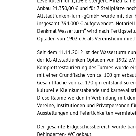
Leverkusen für 1,11€ ersteigert. Hinzu kame
Anbau 21.350,00 € und für 7 Stellplätze noc
Altstadtfunken-Turm-gGmbH wurde mit der H
insgesamt 394.000 € aufgewendet. Notariell 
Denkmal Wasserturm“ wird nach Fertigstellu
Opladen vun 1902 e.V. als Vereinsheim mietfr
Seit dem 11.11.2012 ist der Wasserturm nun 
der KG Altstadtfunken Opladen vun 1902 e.V
Komplettrestaurierung des Turmes wurde ei
mit einer Grundfläche von ca. 100 qm erbaut
Gesamtfläche von ca. 170 qm entstand so ei
kulturelle Kleinkunstabende und karnevalist
Diese Räume werden in Verbindung mit dem
Vereine, Institutionen und Privatpersonen fü
Ausstellungen und Feierlichkeiten vermietet
Der gesamte Erdgeschossbereich wurde barr
Behinderten- WC gebaut.