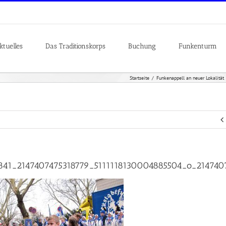
ktuelles
Das Traditionskorps
Buchung
Funkenturm
Startseite
Funkenappell an neuer Lokalität
841_2147407475318779_5111118130004885504_o_214740