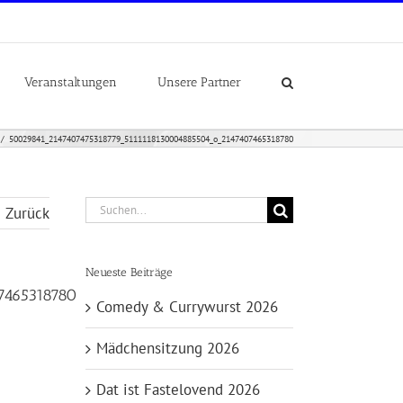
Veranstaltungen
Unsere Partner
50029841_2147407475318779_5111118130004885504_o_2147407465318780
Suche
Zurück
nach:
Neueste Beiträge
7465318780
Comedy & Currywurst 2026
Mädchensitzung 2026
Dat ist Fastelovend 2026