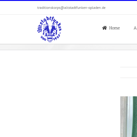
Zum
traditionskorps@altstadtfunken-opladen.de
Inhalt
springen
Home
A