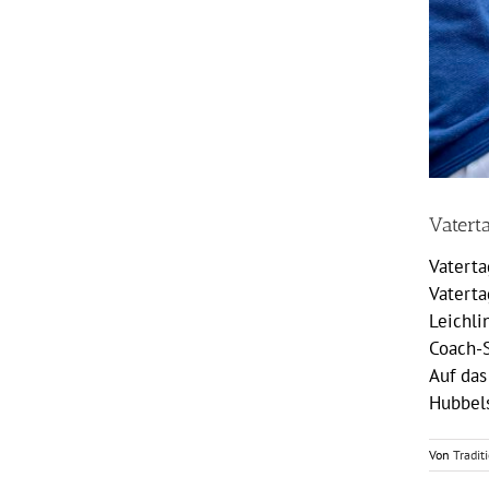
Vatert
Vaterta
Vaterta
Leichli
Coach-S
Auf das
Hubbels
Von
Tradit