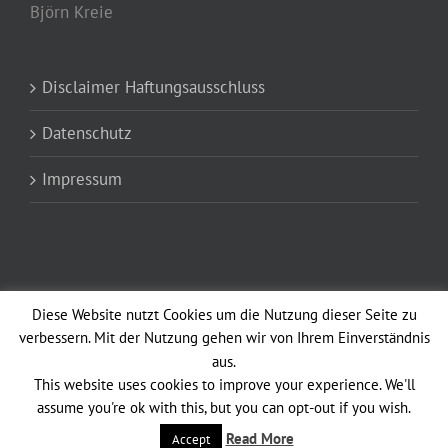
Björn Kreie
Disclaimer Haftungsausschluss
Datenschutz
Impressum
Diese Website nutzt Cookies um die Nutzung dieser Seite zu
verbessern. Mit der Nutzung gehen wir von Ihrem Einverständnis
aus.
Copyright 2012 - 2021 Altstadtfunken Opladen vun 1902 e.V. Avada Theme
This website uses cookies to improve your experience. We'll
| All Rights Reserved | Powered by
WordPress
|
Theme Fusion
assume you're ok with this, but you can opt-out if you wish.
Facebook
Read More
Accept