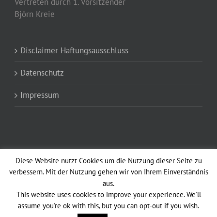
Vertreten durch 1. Vorsitzender
Björn Kreie
Disclaimer Haftungsausschluss
Datenschutz
Impressum
Diese Website nutzt Cookies um die Nutzung dieser Seite zu
verbessern. Mit der Nutzung gehen wir von Ihrem Einverständnis
aus.
Copyright 2012 - 2021 Altstadtfunken Opladen vun 1902 e.V. Avada Theme
This website uses cookies to improve your experience. We'll
| All Rights Reserved | Powered by
WordPress
|
Theme Fusion
assume you're ok with this, but you can opt-out if you wish.
Facebook