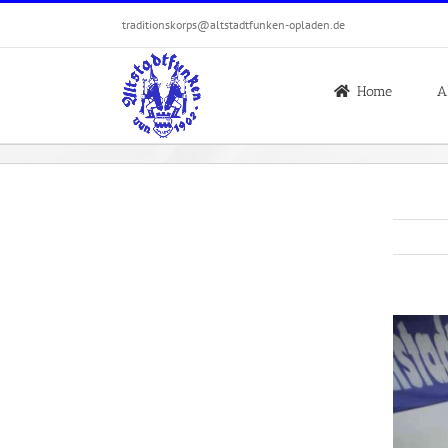
Zum
traditionskorps@altstadtfunken-opladen.de
Inhalt
springen
Home
A
Zeige
grösser
Bild