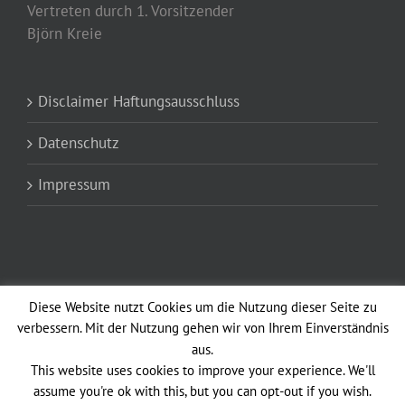
Vertreten durch 1. Vorsitzender
Björn Kreie
Disclaimer Haftungsausschluss
Datenschutz
Impressum
Diese Website nutzt Cookies um die Nutzung dieser Seite zu
verbessern. Mit der Nutzung gehen wir von Ihrem Einverständnis
aus.
Copyright 2012 - 2021 Altstadtfunken Opladen vun 1902 e.V. Avada Theme
This website uses cookies to improve your experience. We'll
| All Rights Reserved | Powered by
WordPress
|
Theme Fusion
assume you're ok with this, but you can opt-out if you wish.