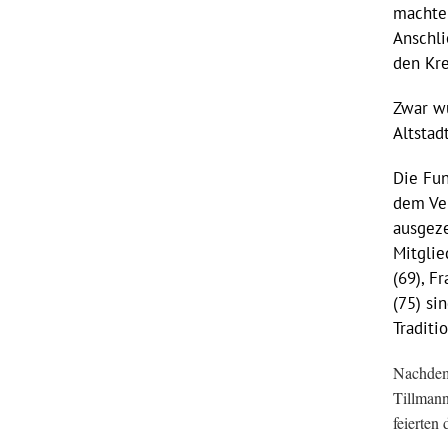
machte 
Anschli
den Kre
Zwar wu
Altsta
Die Fun
dem Ver
ausgeze
Mitglie
(69), F
(75) si
Traditi
Nachdem 
Tillmann
feierten 