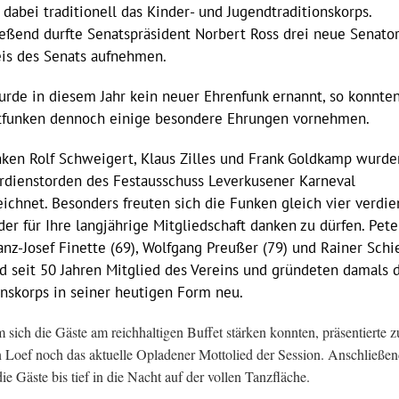
dabei traditionell das Kinder- und Jugendtraditionskorps.
eßend durfte Senatspräsident Norbert Ross drei neue Senator
is des Senats aufnehmen.
rde in diesem Jahr kein neuer Ehrenfunk ernannt, so konnten
dtfunken dennoch einige besondere Ehrungen vornehmen.
ken Rolf Schweigert, Klaus Zilles und Frank Goldkamp wurde
dienstorden des Festausschuss Leverkusener Karneval
ichnet. Besonders freuten sich die Funken gleich vier verdie
der für Ihre langjährige Mitgliedschaft danken zu dürfen. Pet
ranz-Josef Finette (69), Wolfgang Preußer (79) und Rainer Schi
nd seit 50 Jahren Mitglied des Vereins und gründeten damals 
onskorps in seiner heutigen Form neu.
sich die Gäste am reichhaltigen Buffet stärken konnten, präsentierte z
 Loef noch das aktuelle Opladener Mottolied der Session. Anschließe
die Gäste bis tief in die Nacht auf der vollen Tanzfläche.