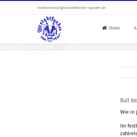
Zum
traditionskorps@altstadtfunken-opladen.de
Inhalt
springen
Home
A
Ball In
Wie in 
Im fest
zahlrei