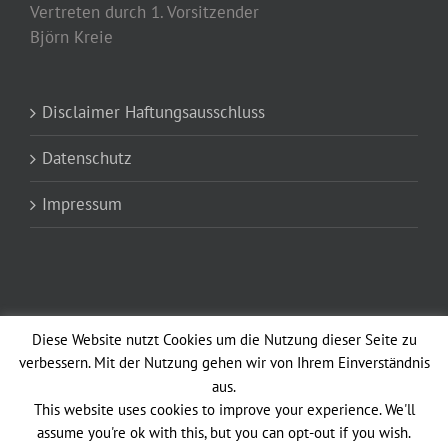
Vertreten durch 1. Vorsitzender
Björn Kreie
Disclaimer Haftungsausschluss
Datenschutz
Impressum
Diese Website nutzt Cookies um die Nutzung dieser Seite zu
verbessern. Mit der Nutzung gehen wir von Ihrem Einverständnis
aus.
Copyright 2012 - 2021 Altstadtfunken Opladen vun 1902 e.V. Avada Theme
This website uses cookies to improve your experience. We'll
| All Rights Reserved | Powered by
WordPress
|
Theme Fusion
assume you're ok with this, but you can opt-out if you wish.