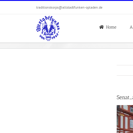
Zum
traditionskorps@altstadtfunken-opladen.de
Inhalt
springen
Home
A
Senat