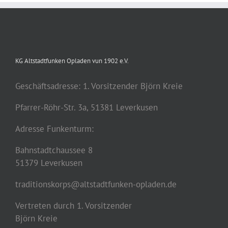
KG Altstadtfunken Opladen vun 1902 e.V.
Geschäftsadresse: 1. Vorsitzender Björn Kreie
Pfarrer-Röhr-Str. 3a, 51381 Leverkusen
Adresse Funkenturm:
Bahnstadtchaussee 8
51379 Leverkusen
traditionskorps@altstadtfunken-opladen.de
Vertreten durch 1. Vorsitzender
Björn Kreie