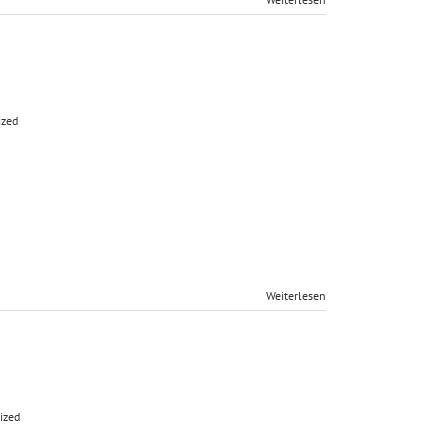
ized
Weiterlesen
ized