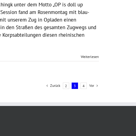
ingk unter dem Motto „OP is doll up
 Session fand am Rosenmontag mit blau-
it unserem Zug in Opladen einen
 in den Straßen des gesamten Zugwegs und
e Korpsabteilungen diesen rheinischen
Weiterlesen
Zurück
Vor
2
3
4