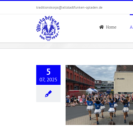
Zum
traditionskorps@altstadtfunken-opladen.de
Inhalt
springen
Home
A
5
07, 2025
Sommerfest 2025