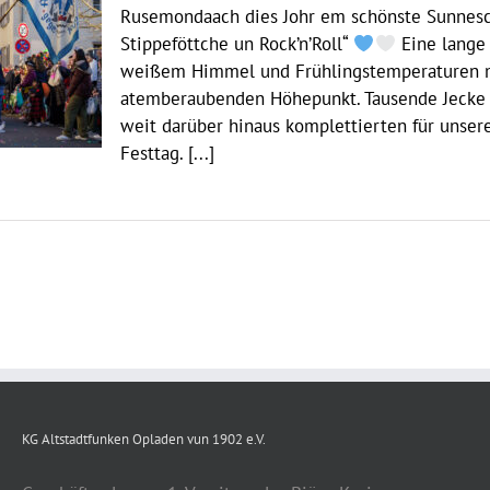
Rusemondaach dies Johr em schönste Sunnesch
Stippeföttche un Rock’n’Roll“
Eine lange
weißem Himmel und Frühlingstemperaturen m
atemberaubenden Höhepunkt. Tausende Jecke
weit darüber hinaus komplettierten für unser
Festtag. [...]
KG Altstadtfunken Opladen vun 1902 e.V.