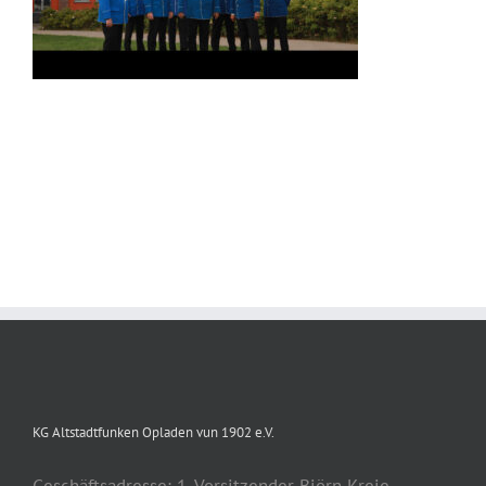
KG Altstadtfunken Opladen vun 1902 e.V.