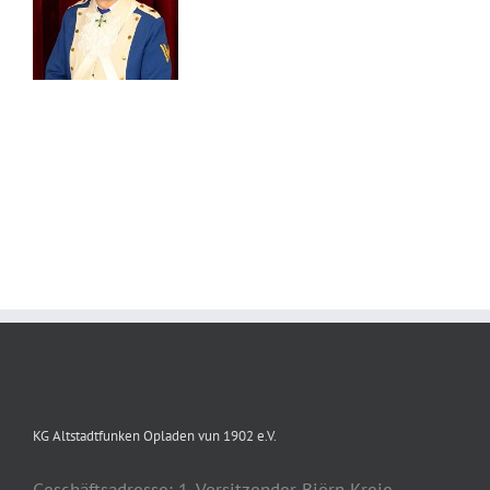
KG Altstadtfunken Opladen vun 1902 e.V.