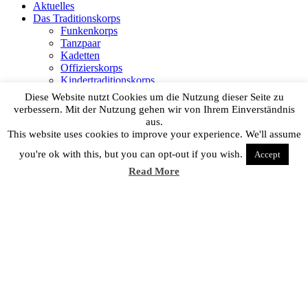
Aktuelles
Das Traditionskorps
Funkenkorps
Tanzpaar
Kadetten
Offizierskorps
Kindertraditionskorps
Mädchengarde
Diese Website nutzt Cookies um die Nutzung dieser Seite zu
Senat
verbessern. Mit der Nutzung gehen wir von Ihrem Einverständnis
Historie
aus.
Buchung
This website uses cookies to improve your experience. We'll assume
Funkenturm
you're ok with this, but you can opt-out if you wish.
Mieten für Ihre Veranstaltung
Accept
Veranstaltungen
Read More
Unsere Partner
Gehe zu ...
Home
Aktuelles
Das Traditionskorps
Buchung
Funkenturm
Veranstaltungen