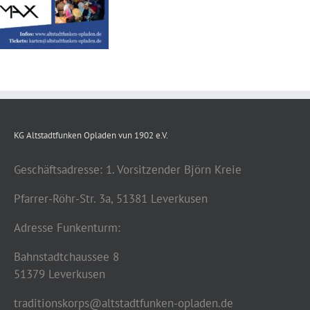
KG Altstadtfunken Opladen vun 1902 e.V.
Geschäftsadresse: 1. Vorsitzender Björn Kreie
Pfarrer-Röhr-Str. 3a, 51381 Leverkusen
Adresse Funkenturm:
Bahnstadtchaussee 8
51379 Leverkusen
traditionskorps@altstadtfunken-opladen.de