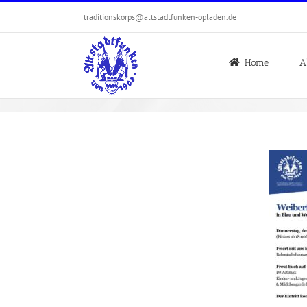
Zum
traditionskorps@altstadtfunken-opladen.de
Inhalt
springen
Home
A