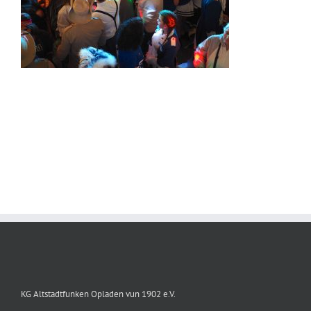
KG Altstadtfunken Opladen vun 1902 e.V.