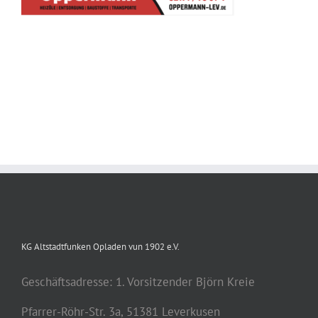
KG Altstadtfunken Opladen vun 1902 e.V.
Geschäftsadresse: 1. Vorsitzender Björn Kreie
Pfarrer-Röhr-Str. 3a, 51381 Leverkusen