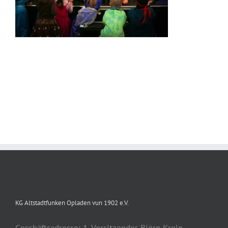
KG Altstadtfunken Opladen vun 1902 e.V.