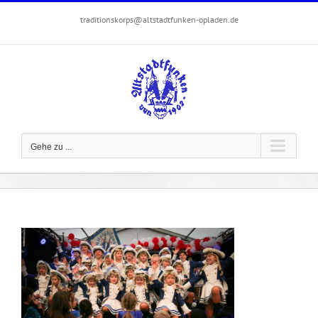
Zum
traditionskorps@altstadtfunken-opladen.de
Inhalt
springen
Gehe zu ...