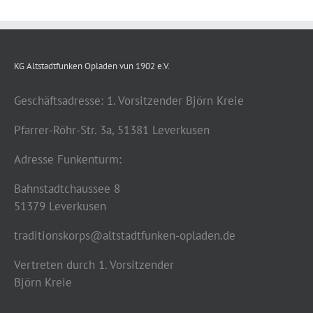
KG Altstadtfunken Opladen vun 1902 e.V.
Geschäftsadresse: 1. Vorsitzender Björn Kreie
Pfarrer-Röhr-Str. 3a, 51381 Leverkusen
Adresse Funkenturm:
Bahnstadtchaussee 8
51379 Leverkusen
traditionskorps@altstadtfunken-opladen.de
Vertreten durch 1. Vorsitzender
Björn Kreie