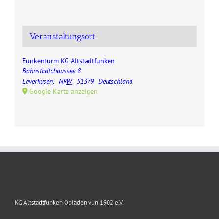
Veranstaltungsort
Funkenturm KG Altstadtfunken
Bahnstadtchaussee 8
Leverkusen
,
NRW
51379
Deutschland
Google Karte anzeigen
KG Altstadtfunken Opladen vun 1902 e.V.