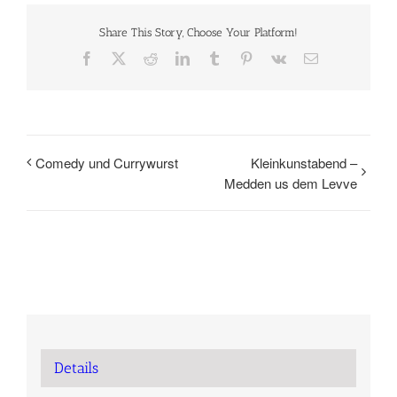
Share This Story, Choose Your Platform!
Facebook
X
Reddit
LinkedIn
Tumblr
Pinterest
Vk
E-
Mail
Comedy und Currywurst
Kleinkunstabend –
Medden us dem Levve
Details