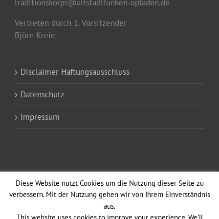
traditionskorps@altstadtfunken-opladen.de
Vertreten durch 1. Vorsitzender
Björn Kreie
Disclaimer Haftungsausschluss
Datenschutz
Impressum
Diese Website nutzt Cookies um die Nutzung dieser Seite zu
verbessern. Mit der Nutzung gehen wir von Ihrem Einverständnis
aus.
Copyright 2012 - 2021 Altstadtfunken Opladen vun 1902 e.V. Avada Theme
This website uses cookies to improve your experience. We'll