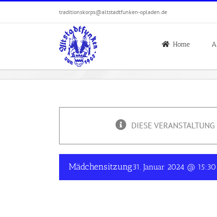
Zum
traditionskorps@altstadtfunken-opladen.de
Inhalt
springen
Home
A
DIESE VERANSTALTUNG 
Mädchensitzung
31. Januar 2024 @ 15:30