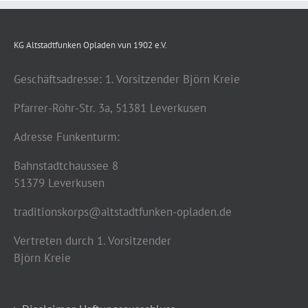
KG Altstadtfunken Opladen vun 1902 e.V.
Geschäftsadresse: 1. Vorsitzender Björn Kreie
Pfarrer-Röhr-Str. 3a, 51381 Leverkusen
Adresse Funkenturm:
Bahnstadtchaussee 8
51379 Leverkusen
traditionskorps@altstadtfunken-opladen.de
Vertreten durch 1. Vorsitzender
Björn Kreie