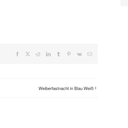
Facebook
X
Reddit
LinkedIn
Tumblr
Pinterest
Vk
E-
Mail
Weiberfastnacht in Blau Weiß