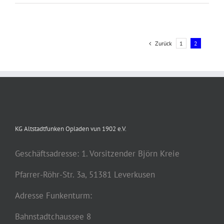
Zurück
1
2
KG Altstadtfunken Opladen vun 1902 e.V.
Geschäftsadresse: 1. Vorsitzender Björn Kreie
Pfarrer-Röhr-Str. 3a, 51381 Leverkusen
Adresse Funkenturm:
Bahnstadtchaussee 8